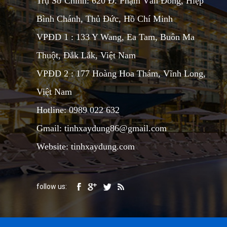
Trụ Sở Chính: 620 Đ. Phạm Văn Đồng, Hiệp
Bình Chánh, Thủ Đức, Hồ Chí Minh
VPĐD 1 : 133 Y Wang, Ea Tam, Buôn Ma
Thuột, Đắk Lắk, Việt Nam
VPĐD 2 : 177 Hoàng Hoa Thám, Vĩnh Long,
Việt Nam
Hotline: 0989 022 632
Gmail: tinhxaydung86@gmail.com
Website: tinhxaydung.com
follow us: