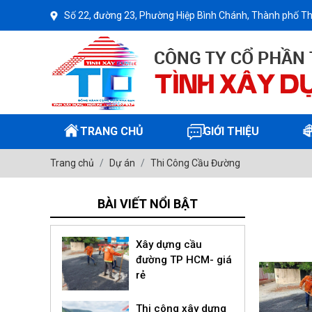
Số 22, đường 23, Phường Hiệp Bình Chánh, Thành phố Th
TRANG CHỦ
GIỚI THIỆU
Trang chủ
Dự án
Thi Công Cầu Đường
BÀI VIẾT NỔI BẬT
Xây dựng cầu
đường TP HCM- giá
rẻ
Thi công xây dựng