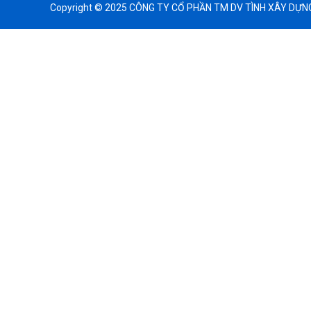
Copyright © 2025 CÔNG TY CỔ PHẦN TM DV TÌNH XÂY DỰNG