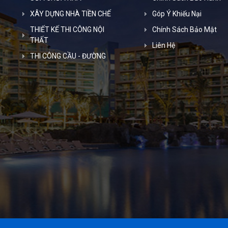
XÂY DỰNG NHÀ TIỀN CHẾ
Góp Ý Khiếu Nại
THIẾT KẾ THI CÔNG NỘI
Chính Sách Bảo Mật
THẤT
Liên Hệ
THI CÔNG CẦU - ĐƯỜNG