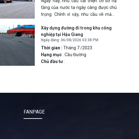
Ngày nay, nhu cầu cải thiện cơ sở hạ
tầng của nước ta ngày càng được chú
trọng. Chính vì vậy, nhu cầu về mảng
Xây Dựng Giao Thông
được dự báo sẽ
tăng trong tương lai. Chúng tôi có đội
Xây dựng đường đi trong khu công
nghiệp tại Hậu Giang
ngũ kỹ sư, quản lý dự án có kinh
Ngày đăng: 06/08/2026 03:38 PM
nghiệm về quy hoạch giao thông và hạ
Thời gian :
Tháng 7 /2023
tầng kỹ thuật. Cam kết sẽ mang đến
Hạng mục
: Cầu Đường
những công trình hiện đại, tiện nghi góp
Chủ đầu tư
:
phần vào sự phát triển của xã hội.
FANPAGE