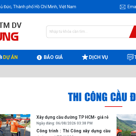
ủ Đức, Thành phố Hồ Chí Minh, Việt Nam
Ema
DỰ ÁN
BÁO GIÁ
DỊCH VỤ
THI CÔNG CẦU 
Xây dựng cầu đường TP HCM- giá rẻ
Ngày đăng: 06/08/2026 03:38 PM
Công trình : Thi Công xây dựng cầu