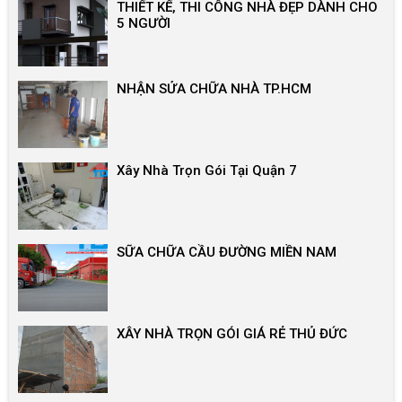
THIẾT KẾ, THI CÔNG NHÀ ĐẸP DÀNH CHO
5 NGƯỜI
NHẬN SỬA CHỮA NHÀ TP.HCM
Xây Nhà Trọn Gói Tại Quận 7
SỮA CHỮA CẦU ĐƯỜNG MIỀN NAM
XÂY NHÀ TRỌN GÓI GIÁ RẺ THỦ ĐỨC