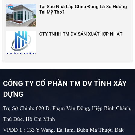
Tại Sao Nhà Lắp Ghép Đang Là Xu Hướng
Tại Mỹ Tho?
CTY TNHH TM DV SẢN XUẤTHỢP NHẤT
CÔNG TY CỔ PHẦN TM DV TÌNH XÂY
DỰNG
Trụ Sở Chính: 620 Đ. Phạm Văn Đồng, Hiệp Bình Chánh,
Thủ Đức, Hồ Chí Minh
VPĐD 1 : 133 Y Wang, Ea Tam, Buôn Ma Thuột, Đắk