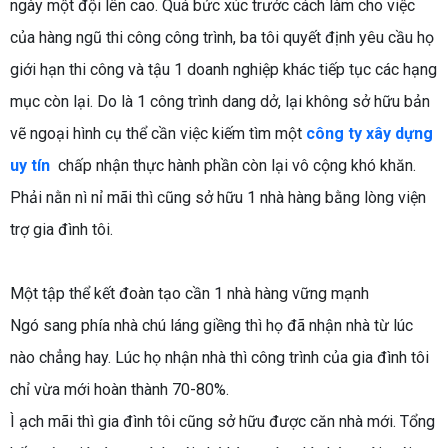
ngày một đội lên cao. Quá bức xúc trước cách làm cho việc
của hàng ngũ thi công công trình, ba tôi quyết định yêu cầu họ
giới hạn thi công và tậu 1 doanh nghiệp khác tiếp tục các hạng
mục còn lại. Do là 1 công trình dang dở, lại không sở hữu bản
vẽ ngoại hình cụ thể cần việc kiếm tìm một
công ty xây dựng
uy tín
chấp nhận thực hành phần còn lại vô cộng khó khăn.
Phải nằn nì nỉ mãi thì cũng sở hữu 1 nhà hàng bằng lòng viện
trợ gia đình tôi.
Một tập thể kết đoàn tạo cần 1 nhà hàng vững mạnh
Ngó sang phía nhà chú láng giềng thì họ đã nhận nhà từ lúc
nào chẳng hay. Lúc họ nhận nhà thì công trình của gia đình tôi
chỉ vừa mới hoàn thành 70-80%.
Ì ạch mãi thì gia đình tôi cũng sở hữu được căn nhà mới. Tổng