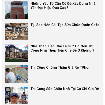
Những Yếu Tố Cần Có Để Xây Dưng Nhà
Yến Đạt Hiệu Quả Cao?
Tại Sao Nên Cải Tạo Sửa Chữa Quán Cafe
Nhà Thép Tiền Chế Là Gì ? Có Nên Thi
Công Nhà Thép Tiền Chế Để Ở Không ?
Thi Công Chống Thấm Giá Rẻ TPhcm
Thi Công Sửa Chữa Nhà Tại Củ Chi Giá Rẻ