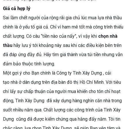
Giá cả hợp lý
Sai lầm chết người của rộng rãi gia chủ lúc mua lựa nhà thầu
chính là ở yếu tố giá cả. Chỉ vì ham mê tốt mà công trình thiếu
chất lượng. Có câu “tiền nào của nấy”, vì vậy khi
chọn nhà
thầu
hãy lưu ý tới khoảng này sau khi các điều kiện bên trên
đã đáp ứng đầy đủ. Hãy tìm giá thành vừa túi tiền nhưng vẫn
đảm bảo thuộc tính lượng.
Một gợi ý cho Bạn chính là Công ty Tình Xây Dựng , cải
tạo nhà ở dân dụng trên địa bàn đô thị Hồ Chí Minh. Với tiêu
chí lấy sự chấp thuận của người mua khiến cho tôn chỉ hoạt
động, Tình Xây Dựng
đã xây dựng hàng nghìn căn nhà trong
suốt nhiều năm qua. Chất lượng các công trình của Tình Xây
Dựng cũng đã được kiểm chứng qua hằng đấy năm. Tôi tin
chắc rằng, lựa chọn Tình Xây Dựng sẽ giúp Bạn yên tâm và