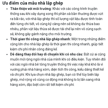
Ưu điểm của mẫu nhà lắp ghép
Thân thiện với môi trường:
Khác với các công trình truyền
thống sau khi xây dựng xong thì phần xà bần thường được vứt
ra bãi rác, với nhà lắp ghép thì số lượng vật liệu được tính toán
đến từng chi tiết, vô cùng kỹ càng nên sẽ không dư thừa bao
nhiêu, phần vật liệu thừa sẽ được tái chế lại nên vô cùng sạch
sẽ, không gây gánh nặng cho môi trường.
Thời gian thi công nhà lắp ghép nhanh:
Một trong những điểm
cộng lớn cho nhà lắp ghép là thời gian thi công nhanh, giúp tiết
kiệm chi phí nhân công đáng kể.
Dễ dàng thay đổi hay di chuyển khi có nhu cầu:
Bất cứ ai cũng
muốn mở rộng ngôi nhà của mình khi có điều kiện. Tuy nhiên đối
với các ngôi nhà bê tông truyền thống thì việc này khá khó là vì
vướng phải nhà hàng xóm, diện tích thi công, kiểu dáng thiết kế
và chi phí. Khi lựa chọn nhà lắp ghép, bạn có thể tùy biến lắp
ghép, mở rộng vô cùng cơ động mà không lo bị lấn sang nhà
hàng xóm, đặc biệt còn rất tiết kiệm chi phí.