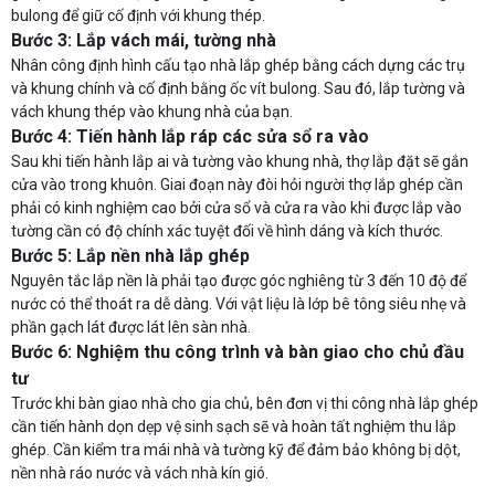
bulong để giữ cố định với khung thép.
Bước 3: Lắp vách mái, tường nhà
Nhân công định hình cấu tạo nhà lắp ghép bằng cách dựng các trụ
và khung chính và cố định bằng ốc vít bulong. Sau đó, lắp tường và
vách khung thép vào khung nhà của bạn.
Bước 4: Tiến hành lắp ráp các sửa sổ ra vào
Sau khi tiến hành lắp ai và tường vào khung nhà, thợ lắp đặt sẽ gắn
cửa vào trong khuôn. Giai đoạn này đòi hỏi người thợ lắp ghép cần
phải có kinh nghiệm cao bởi cửa sổ và cửa ra vào khi được lắp vào
tường cần có độ chính xác tuyệt đối về hình dáng và kích thước.
Bước 5: Lắp nền nhà lắp ghép
Nguyên tắc lắp nền là phải tạo được góc nghiêng từ 3 đến 10 độ để
nước có thể thoát ra dễ dàng. Với vật liệu là lớp bê tông siêu nhẹ và
phần gạch lát được lát lên sàn nhà.
Bước 6: Nghiệm thu công trình và bàn giao cho chủ đầu
tư
Trước khi bàn giao nhà cho gia chủ, bên đơn vị thi công nhà lắp ghép
cần tiến hành dọn dẹp vệ sinh sạch sẽ và hoàn tất nghiệm thu lắp
ghép. Cần kiểm tra mái nhà và tường kỹ để đảm bảo không bị dột,
nền nhà ráo nước và vách nhà kín gió.