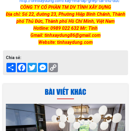
http://tinhxaydung.com/xay-nha-lap-ghep-tai-thu-duc
CÔNG TY CỔ PHẦN TM DV TÌNH XÂY DỰNG
Địa chỉ: Số 22, đường 23, Phường Hiệp Bình Chánh, Thành
phố Thủ Đức, Thành phố Hồ Chí Minh, Việt Nam
Hotline: 0989 022 632 Mr: Tình
Gmail: tinhxaydung86@gmail.com
Website: tinhxaydung.com
Chia sẻ:
Share
Facebook
Twitter
Messenger
Copy
Link
BÀI VIẾT KHÁC