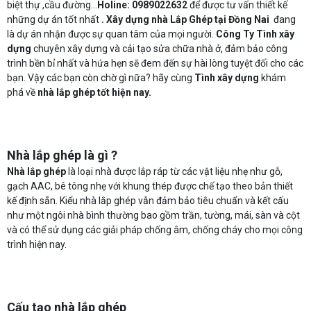
biệt thự ,cầu đường...
Holine: 0989022632
để
được tư vấn thiết kế
những dự án tốt nhất
.
Xây dựng nhà Lắp Ghép tại Đồng Nai
đang
là dự án nhận được sự quan tâm của mọi người.
Công Ty
Tình xây
dựng
chuyên xây dựng và cải tạo sửa chữa nhà ở, đảm bảo công
trình bền bỉ nhất và hứa hẹn sẽ đem đến sự hài lòng tuyệt đối cho các
bạn. Vậy các bạn còn chờ gì nữa? hãy cùng
Tình xây dựng
khám
phá về
nhà lắp ghép tốt hiện nay.
Nhà lắp ghép là gì ?
Nhà lắp ghép
là loại nhà được lắp ráp từ các vật liệu nhẹ như gỗ,
gạch AAC, bê tông nhẹ với khung thép được chế tạo theo bản thiết
kế định sẵn. Kiểu nhà lắp ghép vẫn đảm bảo tiêu chuẩn và kết cấu
như một ngôi nhà bình thường bao gồm trần, tường, mái, sàn và cột
và có thể sử dụng các giải pháp chống âm, chống cháy cho mọi công
trình hiện nay.
Cấu tạo nhà lắp ghép