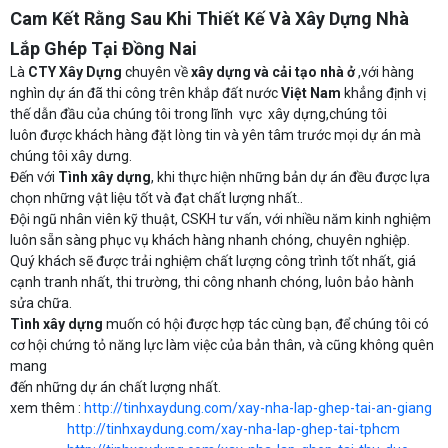
Cam Kết Rằng Sau Khi Thiết Kế Và Xây Dựng Nhà
Lắp Ghép Tại Đồng Nai
Là
CTY Xây Dựng
chuyên về
xây dựng và cải tạo nhà ở
,với hàng
nghìn dự án đã thi công trên khắp đất nước
Việt Nam
khẳng định vị
thế dẫn đầu của chúng tôi trong lĩnh vực xây dựng,chúng tôi
luôn được khách hàng đặt lòng tin và yên tâm trước mọi dự án mà
chúng tôi xây dưng.
Đến với
Tình xây dựng
, khi thực hiện những bản dự án đều được lựa
chọn những vật liệu tốt và đạt chất lượng nhất..
Đội ngũ nhân viên kỹ thuật, CSKH tư vấn, với nhiều năm kinh nghiệm
luôn sẵn sàng phục vụ khách hàng nhanh chóng, chuyên nghiệp.
Quý khách sẽ được trải nghiệm chất lượng công trình tốt nhất, giá
cạnh tranh nhất, thi trường, thi công nhanh chóng, luôn bảo hành
sửa chữa.
Tình xây dựng
muốn có hội được hợp tác cùng bạn, để chúng tôi có
cơ hội chứng tỏ năng lực làm việc của bản thân, và cũng không quên
mang
đến những dự án chất lượng nhất.
xem thêm :
http://tinhxaydung.com/xay-nha-lap-ghep-tai-an-giang
http://tinhxaydung.com/xay-nha-lap-ghep-tai-tphcm