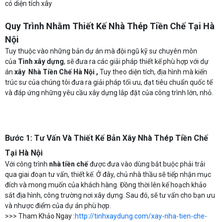
có diện tích xây
Quy Trình Nhằm Thiết Kế Nhà Thép Tiền Chế Tại Hà
Nội
Tuy thuộc vào những bản dự án
mà đội ngũ kỹ sư chuyên môn
của
Tình xây dựng
, sẽ đưa ra các giải pháp thiết kế phù hợp với dự
án
xây Nhà Tiền Chế Hà Nội ,
Tuy theo diện tích, địa hình mà kiến
trúc sư của chúng tôi đưa ra giải pháp tối ưu, đạt tiêu chuẩn quốc tế
và đáp ứng những yêu cầu xây dựng lắp đặt của công trình lớn, nhỏ.
Bước 1: Tư Vấn Và Thiết Kế Bản Xây Nhà Thép Tiền Chế
Tại Hà Nội
Với công trình
nhà tiền chế
được đưa vào dùng bắt buộc phải trải
qua giai đoạn tư vấn, thiết kế. Ở đây, chủ nhà thầu sẽ tiếp nhận mục
đích và mong muốn của khách hàng. Đồng thời lên kế hoạch khảo
sát địa hình, công trường nơi xây dựng. Sau đó, sẽ tư vấn cho bạn ưu
và nhược điểm của dự án phù hợp.
>>> Tham Khảo Ngay :
http://tinhxaydung.com/xay-nha-tien-che-