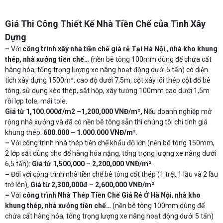
Giá Thi Công Thiết Kế Nhà Tiền Chế của Tình Xây
Dựng
–
Với
công trình xây nhà tiền chế giá rẻ Tại Hà Nội
,
nhà kho khung
thép, nhà xưởng tiền chế…
(nền bê tông 100mm dùng để chứa cất
hàng hóa, tổng trọng lượng xe nâng hoạt động dưới 5 tấn) có diện
tích xây dựng 1500m², cao độ dưới 7,5m, cột xây lõi thép cột đổ bê
tông, sử dụng kèo thép, sắt hộp, xây tường 100mm cao dưới 1,5m
rồi lợp tole, mái tole.
Giá từ 1,100.000đ/m2 –1,200,000 VNĐ/m²,
Nếu doanh nghiệp mở
rộng nhà xưởng và đã có nền bê tông sẵn thì chúng tôi chỉ tính giá
khung thép:
600.000 – 1.000.000 VNĐ/m²
.
–
Với công trình nhà thép tiền chế khẩu độ lớn (nền bê tông 150mm,
2 lớp sắt dùng cho để hàng hóa nặng, tổng trọng lượng xe nâng dưới
6,5 tấn):
Giá từ 1,500,000 – 2,200,000 VNĐ/m²
.
–
Đối với công trình nhà tiền chế bê tông cốt thép (1 trệt,1 lầu và 2 lầu
trở lên),
Giá từ 2,300,000đ – 2,600,000 VNĐ/m²
.
–
Với
công trình Nhà Thép Tiền Chế Giá Rẻ Ở Hà Nội
,
nhà kho
khung thép, nhà xưởng tiền chế…
(nền bê tông 100mm dùng để
chứa cất hàng hóa, tổng trọng lượng xe nâng hoạt động dưới 5 tấn)