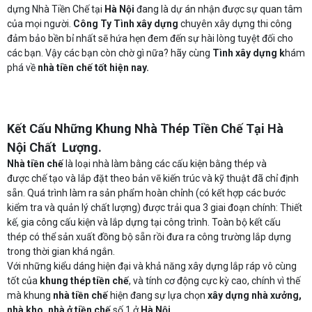
dựng Nhà Tiền Chế tại
Hà Nội
đang là dự án nhận được sự quan tâm
của mọi người.
Công Ty
Tình xây dựng
chuyên xây dựng thi công
đảm bảo bền bỉ nhất sẽ hứa hẹn đem đến sự hài lòng tuyệt đối cho
các bạn. Vậy các bạn còn chờ gì nữa? hãy cùng
Tình xây dựng k
hám
phá về
nhà tiền chế tốt hiện nay.
Kết Cấu Những Khung Nhà Thép Tiền Chế Tại Hà
Nội
Chất Lượng.
Nhà tiền chế
là loại nhà làm bằng các cấu kiện bằng thép và
được chế tạo và lắp đặt theo bản vẽ kiến trúc và kỹ thuật đã chỉ định
sẵn. Quá trình làm ra sản phẩm hoàn chỉnh (có kết hợp các bước
kiểm tra và quản lý chất lượng) được trải qua 3 giai đoạn chính: Thiết
kế, gia công cấu kiện và lắp dựng tại công trình. Toàn bộ kết cấu
thép có thể sản xuất đồng bộ sẵn rồi đưa ra công trường lắp dựng
trong thời gian khá ngắn.
Với những kiểu dáng hiện đại và khả năng xây dựng lắp ráp vô cùng
tốt của
khung thép tiền chế
, và tính cơ động cực kỳ cao, chính vì thế
mà khung
nhà tiền chế
hiện đang sự lựa chọn
xây dựng nhà xưởng,
nhà kho, nhà ở tiền chế
số 1 ở
Hà Nội