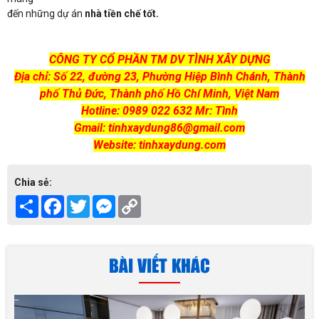
đến những dự án
nhà tiền chế tốt.
CÔNG TY CỔ PHẦN TM DV TÌNH XÂY DỰNG
Địa chỉ: Số 22, đường 23, Phường Hiệp Bình Chánh, Thành
phố Thủ Đức, Thành phố Hồ Chí Minh, Việt Nam
Hotline: 0989 022 632 Mr: Tình
Gmail: tinhxaydung86@gmail.com
Website: tinhxaydung.com
Chia sẻ:
Share
Facebook
Twitter
Messenger
Copy
Link
BÀI VIẾT KHÁC