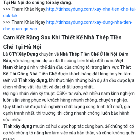
Tại Hà Nội do chúng tôi xây dựng.
>>> Tham Khảo Ngay:
http://tinhxaydung.com/xay-nha-tien-che-tai-
dak-lak
>>> Tham Khảo Ngay
http://tinhxaydung.com/xay-dung-nha-tien-
che-quan-go-vap
Cam Kết Rằng Sau Khi Thiết Kế Nhà Thép Tiền
Chế Tại Hà Nội
Là
CTY Xây Dựng
chuyên về
Nhà Thép Tiền Chế Ở Hà Nội
Đảm
Bảo
, với hàng nghìn dự án đã thi công trên khắp đất nước
Việt
Nam
khẳng định vị thế dẫn đầu của chúng tôi trong lĩnh vực
Thiết
Kế Thi Công Nhà Tiền Chế
được khách hàng đặt lòng tin yên tâm.
Đến với
Tình xây dựng
, khi thực hiện những bản dự án đều được lựa
chọn những vật liệu tốt và đạt chất lượng nhất..
Đội ngũ nhân viên kỹ thuật, CSKH tư vấn, với nhiều năm kinh nghiệm
luôn sẵn sàng phục vụ khách hàng nhanh chóng, chuyên nghiệp.
Quý khách sẽ được trải nghiệm chất lượng công trình tốt nhất, giá
cạnh tranh nhất, thi trường, thi công nhanh chóng, luôn bảo hành
sửa chữa.
Tình xây dựng
muốn có hội được hợp tác cùng bạn, để chúng tôi có
cơ hội chứng tỏ năng lực làm việc của bản thân, và cũng không quên
mang