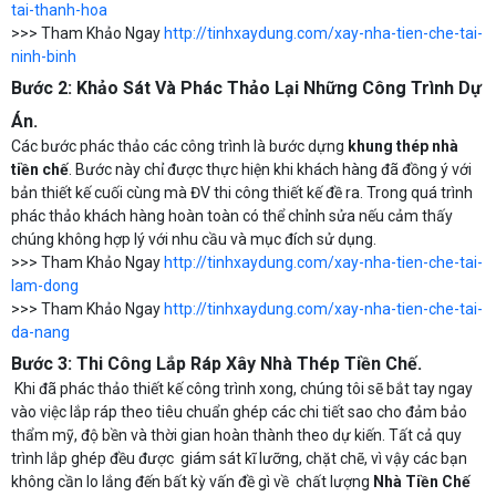
tai-thanh-hoa
>>> Tham Khảo Ngay
http://tinhxaydung.com/xay-nha-tien-che-tai-
ninh-binh
Bước 2: Khảo Sát Và Phác Thảo Lại Những Công Trình Dự
Án.
Các bước phác thảo các công trình là bước dựng
khung thép nhà
tiền chế
. Bước này chỉ được thực hiện khi khách hàng đã đồng ý với
bản thiết kế cuối cùng mà ĐV thi công thiết kế đề ra. Trong quá trình
phác thảo khách hàng hoàn toàn có thể chỉnh sửa nếu cảm thấy
chúng không hợp lý với nhu cầu và mục đích sử dụng.
>>> Tham Khảo Ngay
http://tinhxaydung.com/xay-nha-tien-che-tai-
lam-dong
>>> Tham Khảo Ngay
http://tinhxaydung.com/xay-nha-tien-che-tai-
da-nang
Bước 3: Thi Công Lắp Ráp Xây Nhà Thép Tiền Chế.
Khi đã phác thảo thiết kế công trình xong, chúng tôi sẽ bắt tay ngay
vào việc lắp ráp theo tiêu chuẩn ghép các chi tiết sao cho đảm bảo
thẩm mỹ, độ bền và thời gian hoàn thành theo dự kiến. Tất cả quy
trình lắp ghép đều được giám sát kĩ lưỡng, chặt chẽ, vì vậy các bạn
không cần lo lắng đến bất kỳ vấn đề gì về chất lượng
Nhà Tiền Chế